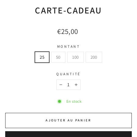
CARTE-CADEAU
€25,00
Prix
normal
MONTANT
25
50
100
200
QUANTITÉ
−
+
En stock
AJOUTER AU PANIER