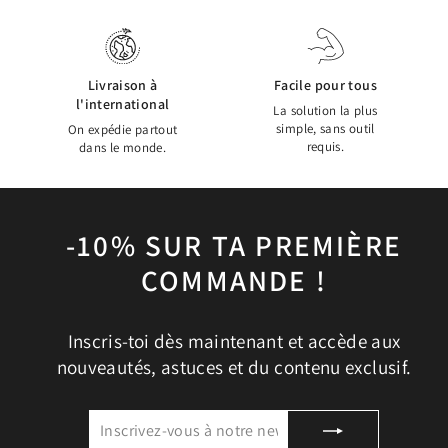
Livraison à
Facile pour tous
l'international
La solution la plus
simple, sans outil
On expédie partout
requis.
dans le monde.
-10% SUR TA PREMIÈRE
COMMANDE !
Inscris-toi dès maintenant et accède aux
nouveautés, astuces et du contenu exclusif.
INSCRIVEZ-
S'INSCRIRE
VOUS